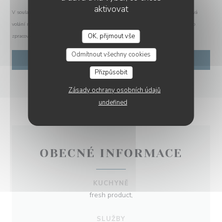
aktivovat
V souladu se zákonem o ochraně spotřebitele máte právo odmítnout marketingová
volání registrací v Robinsonově seznamu:
robinsonseznam.cz
. Pro více informací o
OK, přijmout vše
zpracování vašich údajů si přečtěte naše
zásady ochrany osobních údajů
.
Odmítnout všechny cookies
Přizpůsobit
Zásady ochrany osobních údajů
undefined
OBECNÉ INFORMACE
KUCHYNĚ
fresh product,
SLUŽBY