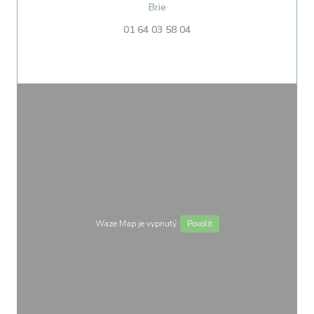
((otevře se v novém okně))
Brie
01 64 03 58 04
Waze Map je vypnutý.
Povolit