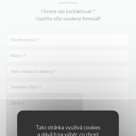
Chcete nás kontaktovat ?
Vyplňte níže uvedený formulář!
Tato stránka využívá cookies
a dává ti na výběr, co chceš