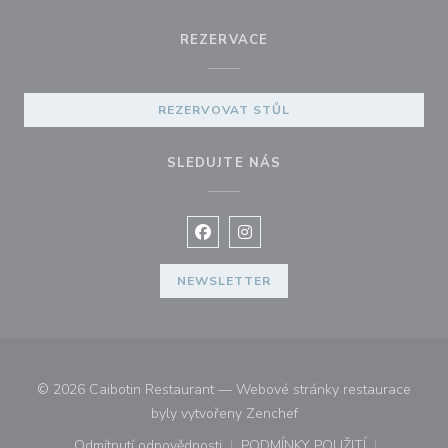
REZERVACE
REZERVOVAT STŮL
SLEDUJTE NÁS
Facebook ((otevře se v novém okně
Instagram ((otevře se v nové
NEWSLETTER
© 2026 Caibotin Restaurant — Webové stránky restaurace
((otevře se v novém okn
byly vytvořeny
Zenchef
Odmítnutí odpovědnosti
PODMÍNKY POUŽITÍ