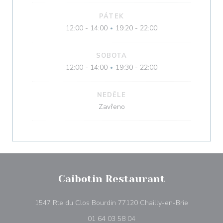
PÁTEK
12:00 - 14:00
19:20 - 22:00
•
SOBOTA
12:00 - 14:00
19:30 - 22:00
•
NEDĚLE
Zavřeno
Caibotin Restaurant
((otevře se
1547 Rte du Clos Bourdin 77120 Chailly-en-Brie
01 64 03 58 04