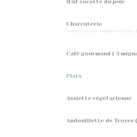
Œuf cocotte du jour
Charcuterie
Jambon Serrano, rosette et rillettes 
Café gourmand ( 3 migna
Plats
Assiette végétarienne
Andouillette de Troyes 