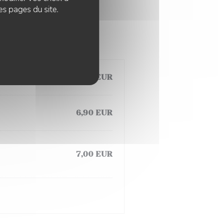
es pages du site.
6,70 EUR
6,90 EUR
7,00 EUR