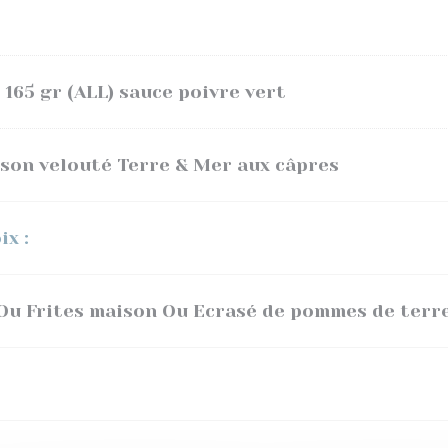
 165 gr (ALL) sauce poivre vert
t son velouté Terre & Mer aux câpres
x :
Ou Frites maison Ou Ecrasé de pommes de terr