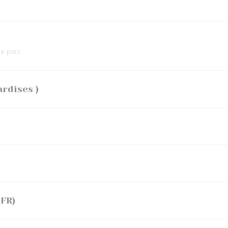
de porc
rdises )
(FR)