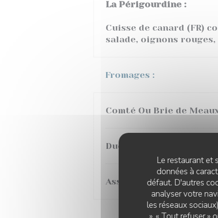
La Périgourdine :
Cuisse de canard (FR) co
salade, oignons rouges,
Fromages :
Comté Ou Brie de Meau
Duo de fromages
Le restaurant et s
données à caractè
Assortiment de 3 froma
défaut. D'autres coo
analyser votre navi
les réseaux sociaux)
», « Tout refuser »