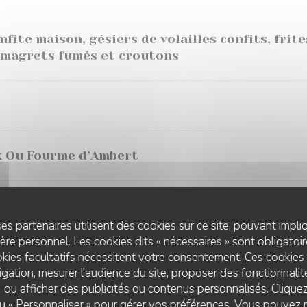
nfite maison, gésiers de volailles confits, frit
 magrets fumés et croutons
x Ou Fourme d’Ambert
es partenaires utilisent des cookies sur ce site, pouvant impli
re personnel. Les cookies dits « nécessaires » sont obligatoire
ges
kies facultatifs nécessitent votre consentement. Ces cookies 
gation, mesurer l'audience du site, proposer des fonctionnalité
 ou afficher des publicités ou contenus personnalisés. Clique
 ou « Personnaliser » pour gérer vos préférences. Vous pouvez 