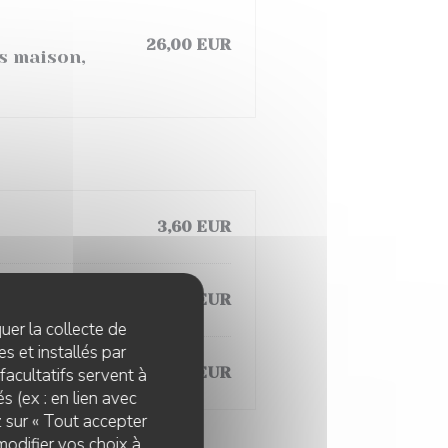
26,00 EUR
es maison,
3,60 EUR
7,10 EUR
quer la collecte de
s et installés par
8,00 EUR
facultatifs servent à
s (ex : en lien avec
z sur « Tout accepter
modifier vos choix à