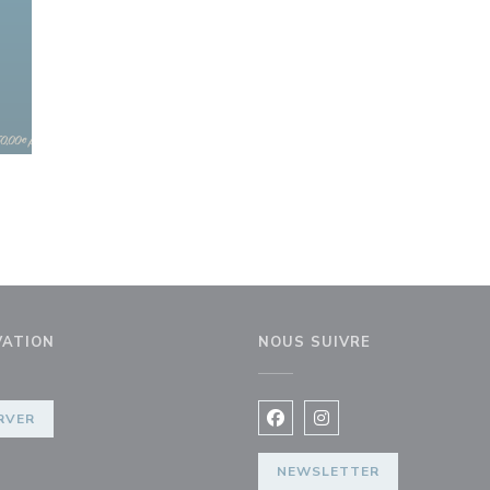
VATION
NOUS SUIVRE
RVER
Facebook ((ouvre une nouvel
Instagram ((ouvre une 
NEWSLETTER