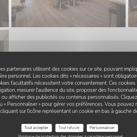
es partenaires utilisent des cookies sur ce site, pouvant impli
re personnel. Les cookies dits « nécessaires » sont obligatoire
kies facultatifs nécessitent votre consentement. Ces cookies 
gation, mesurer l'audience du site, proposer des fonctionnalité
 ou afficher des publicités ou contenus personnalisés. Clique
 ou « Personnaliser » pour gérer vos préférences. Vous pouvez 
liquant sur l'icône représentant un cookie en bas à gauche d
Tout accepter
Tout refuser
Personnaliser
Politique de protection des données à caractère personnel