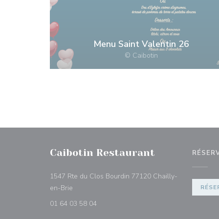
Menu Saint Valentin 26
© Caibotin
Caibotin Restaurant
RÉSER
1547 Rte du Clos Bourdin 77120 Chailly-
((ouvre une nouvelle fenêtre))
en-Brie
RÉSE
01 64 03 58 04