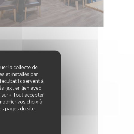
quer la collecte de
s et installés par
facultatifs servent à
s (ex : en lien avec
z sur « Tout accepter
modifier vos choix à
es pages du site.