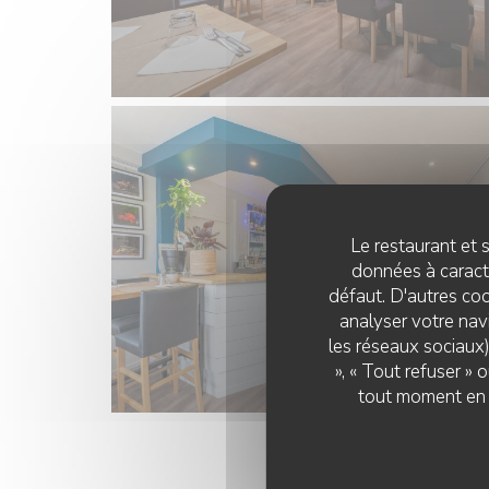
Le restaurant et s
données à caractè
défaut. D'autres coo
analyser votre navi
les réseaux sociaux)
», « Tout refuser »
tout moment en c